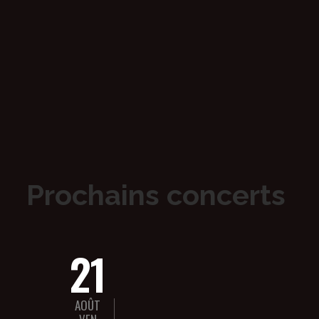
Prochains concerts
21
AOÛT