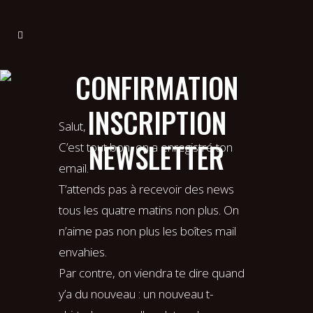
CONFIRMATION
INSCRIPTION
Salut,
NEWSLETTER
C’est tout bon, on a enregistré ton
email.
T’attends pas à recevoir des news
tous les quatre matins non plus. On
n’aime pas non plus les boîtes mail
envahies.
Par contre, on viendra te dire quand
y’a du nouveau : un nouveau t-